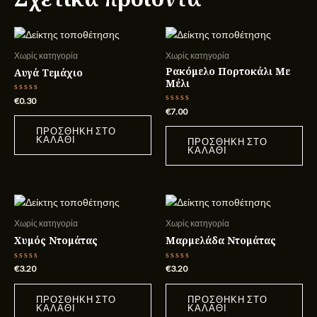
Χωρίς κατηγορία
Χωρίς κατηγορία
Ρακόμελο Πορτοκάλι Με
Αυγά Τεμάχιο
Μέλι
Βαθμολογήθηκε
€
0.30
με
Βαθμολογήθηκε
€
7.00
0
με
από
0
ΠΡΟΣΘΉΚΗ ΣΤΟ
5
από
ΚΑΛΆΘΙ
ΠΡΟΣΘΉΚΗ ΣΤΟ
5
ΚΑΛΆΘΙ
Χωρίς κατηγορία
Χωρίς κατηγορία
Χυμός Ντομάτας
Μαρμελάδα Ντομάτας
Βαθμολογήθηκε
Βαθμολογήθηκε
€
3.20
€
3.20
με
με
0
0
από
από
ΠΡΟΣΘΉΚΗ ΣΤΟ
ΠΡΟΣΘΉΚΗ ΣΤΟ
5
5
ΚΑΛΆΘΙ
ΚΑΛΆΘΙ