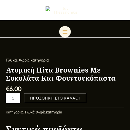
Μετάβαση
MAIN
στο
MENU
περιεχόμενο
Ατομική
Πίτα
Brownies
Γλυκά
,
Χωρίς κατηγορία
Με
Ατομική Πίτα Brownies Με
Σοκολάτα
Σοκολάτα Και Φουντουκόπαστα
Και
Φουντουκόπαστα
€
6.00
ποσότητα
ΠΡΟΣΘΉΚΗ ΣΤΟ ΚΑΛΆΘΙ
Κατηγορίες:
Γλυκά
,
Χωρίς κατηγορία
Σχετικά προϊόντα