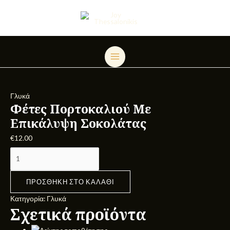
Μετάβαση
Φέτες
MAIN
στο
Πορτοκαλιού
MENU
περιεχόμενο
Με
Επικάλυψη
Σοκολάτας
ποσότητα
Γλυκά
Φέτες Πορτοκαλιού Με
Επικάλυψη Σοκολάτας
€
12.00
ΠΡΟΣΘΉΚΗ ΣΤΟ ΚΑΛΆΘΙ
Κατηγορία:
Γλυκά
Σχετικά προϊόντα