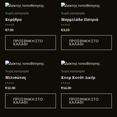
Χωρίς κατηγορία
Χωρίς κατηγορία
Κυρήθρα
Μαρμελάδα Πιπεριά
Βαθμολογήθηκε
Βαθμολογήθηκε
€
7.00
€
3.20
με
με
0
0
από
από
ΠΡΟΣΘΉΚΗ ΣΤΟ
ΠΡΟΣΘΉΚΗ ΣΤΟ
5
5
ΚΑΛΆΘΙ
ΚΑΛΆΘΙ
Χωρίς κατηγορία
Χωρίς κατηγορία
Μελισώνας
Κουμ Κουάτ Λικέρ
Βαθμολογήθηκε
Βαθμολογήθηκε
€
12.00
€
16.00
με
με
0
0
από
από
ΠΡΟΣΘΉΚΗ ΣΤΟ
ΠΡΟΣΘΉΚΗ ΣΤΟ
5
5
ΚΑΛΆΘΙ
ΚΑΛΆΘΙ