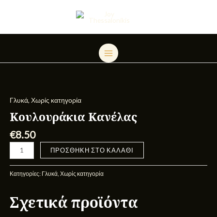
Μετάβαση
MAIN
στο
MENU
περιεχόμενο
Κουλουράκια
Κανέλας
ποσότητα
Γλυκά
,
Χωρίς κατηγορία
Κουλουράκια Κανέλας
€
8.50
ΠΡΟΣΘΉΚΗ ΣΤΟ ΚΑΛΆΘΙ
Κατηγορίες:
Γλυκά
,
Χωρίς κατηγορία
Σχετικά προϊόντα