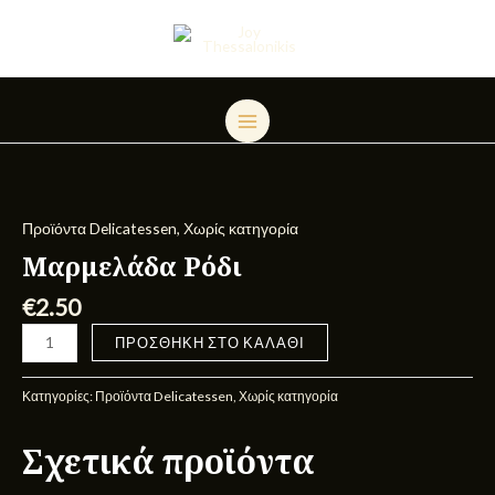
Μετάβαση
MAIN
στο
MENU
περιεχόμενο
Μαρμελάδα
Ρόδι
ποσότητα
Προϊόντα Delicatessen
,
Χωρίς κατηγορία
Μαρμελάδα Ρόδι
€
2.50
ΠΡΟΣΘΉΚΗ ΣΤΟ ΚΑΛΆΘΙ
Κατηγορίες:
Προϊόντα Delicatessen
,
Χωρίς κατηγορία
Σχετικά προϊόντα