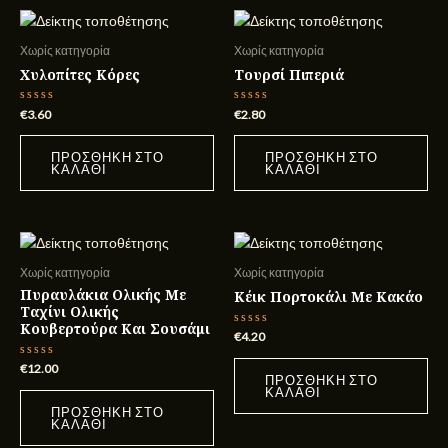
Χωρίς κατηγορία
Χωρίς κατηγορία
Χυλοπίτες Κόρες
Τουρσί Πιπεριά
Βαθμολογήθηκε
Βαθμολογήθηκε
€
3.60
€
2.80
με
με
0
0
από
από
ΠΡΟΣΘΉΚΗ ΣΤΟ
ΠΡΟΣΘΉΚΗ ΣΤΟ
5
5
ΚΑΛΆΘΙ
ΚΑΛΆΘΙ
Χωρίς κατηγορία
Χωρίς κατηγορία
Πυραυλάκια Ολικής Με
Κέικ Πορτοκάλι Με Κακάο
Ταχίνι Ολικής
Κουβερτούρα Και Σουσάμι
Βαθμολογήθηκε
€
4.20
με
0
Βαθμολογήθηκε
€
12.00
από
με
ΠΡΟΣΘΉΚΗ ΣΤΟ
5
0
ΚΑΛΆΘΙ
από
ΠΡΟΣΘΉΚΗ ΣΤΟ
5
ΚΑΛΆΘΙ