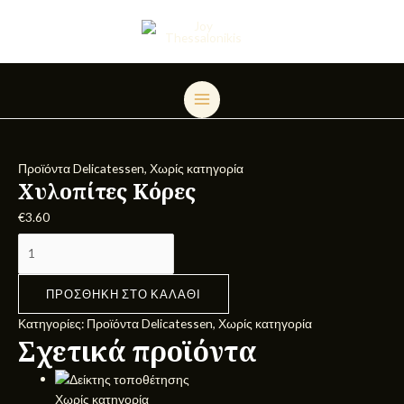
Μετάβαση
Χυλοπίτες
MAIN
στο
Κόρες
MENU
περιεχόμενο
ποσότητα
Προϊόντα Delicatessen
,
Χωρίς κατηγορία
Χυλοπίτες Κόρες
€
3.60
ΠΡΟΣΘΉΚΗ ΣΤΟ ΚΑΛΆΘΙ
Κατηγορίες:
Προϊόντα Delicatessen
,
Χωρίς κατηγορία
Σχετικά προϊόντα
Χωρίς κατηγορία