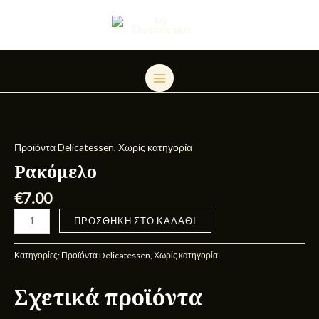
Μετάβαση
MAIN
στο
MENU
περιεχόμενο
Ρακόμελο
ποσότητα
Προϊόντα Delicatessen
,
Χωρίς κατηγορία
Ρακόμελο
€
7.00
ΠΡΟΣΘΉΚΗ ΣΤΟ ΚΑΛΆΘΙ
Κατηγορίες:
Προϊόντα Delicatessen
,
Χωρίς κατηγορία
Σχετικά προϊόντα