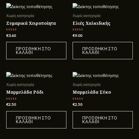
Χωρίς κατηγορία
Χωρίς κατηγορία
Ζυμαρικά Χειροποίητα
Ελιές Χαλκιδικής
Βαθμολογήθηκε
Βαθμολογήθηκε
€
3.60
€
9.00
με
με
0
0
από
από
ΠΡΟΣΘΉΚΗ ΣΤΟ
ΠΡΟΣΘΉΚΗ ΣΤΟ
5
5
ΚΑΛΆΘΙ
ΚΑΛΆΘΙ
Χωρίς κατηγορία
Χωρίς κατηγορία
Μαρμελάδα Ρόδι
Μαρμελάδα Σύκο
Βαθμολογήθηκε
Βαθμολογήθηκε
€
2.50
€
2.50
με
με
0
0
από
από
ΠΡΟΣΘΉΚΗ ΣΤΟ
ΠΡΟΣΘΉΚΗ ΣΤΟ
5
5
ΚΑΛΆΘΙ
ΚΑΛΆΘΙ